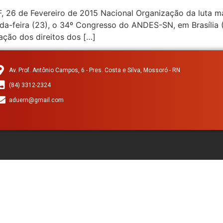
26 de Fevereiro de 2015 Nacional Organização da luta m
-feira (23), o 34º Congresso do ANDES-SN, em Brasília (
ção dos direitos dos […]
Av. Prof. Antônio Campos, 6 - Pres. Costa e Silva, Mossoró - RN
(84) 3312-2324
aduern@gmail.com