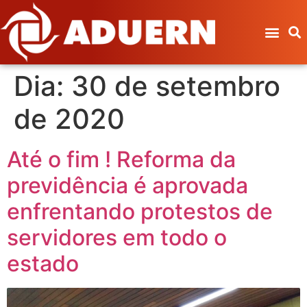
Dia:
30 de setembro
de 2020
Até o fim ! Reforma da
previdência é aprovada
enfrentando protestos de
servidores em todo o
estado