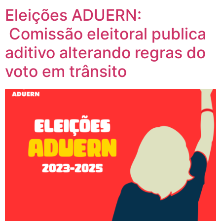
Eleições ADUERN:
Comissão eleitoral publica
aditivo alterando regras do
voto em trânsito