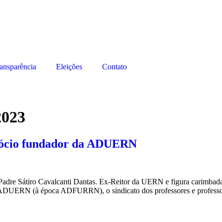
ansparência
Eleições
Contato
2023
sócio fundador da ADUERN
o Padre Sátiro Cavalcanti Dantas. Ex-Reitor da UERN e figura carimbada
a ADUERN (à época ADFURRN), o sindicato dos professores e professo