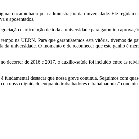
riginal encaminhado pela administração da universidade. Ele regulam
iva e aposentados.
ciação e articulação de toda a universidade para garantir a aprovaçã
tempo na UERN. Para que garantíssemos esta vitória, tivemos de pa
oria da universidade. O momento é de reconhecer que este ganho é mé
no decorrer de 2016 e 2017, o auxílio-saúde foi incluído entre as rei
s é fundamental destacar que nossa greve continua. Seguimos com quase
a nossa dignidade enquanto trabalhadores e trabalhadoras” concluiu 