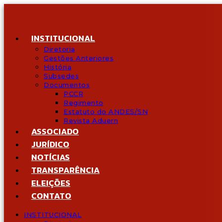
Ir
para
o
conteúdo
INSTITUCIONAL
Diretoria
Gestões Anteriores
História
Subsedes
Documentos
PCCR
Regimento
Estatuto do ANDES/SN
Revista Aduern
ASSOCIADO
JURÍDICO
NOTÍCIAS
TRANSPARÊNCIA
ELEIÇÕES
CONTATO
INSTITUCIONAL