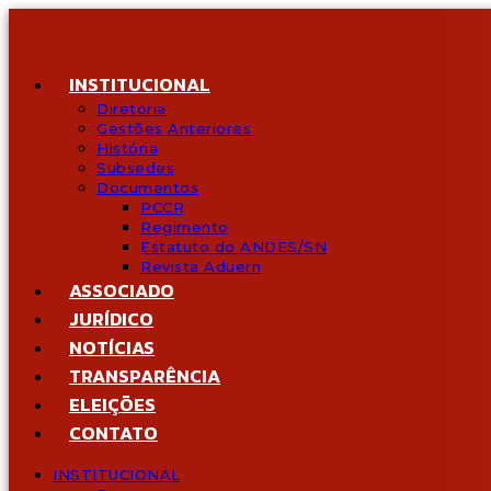
Ir
para
o
conteúdo
INSTITUCIONAL
Diretoria
Gestões Anteriores
História
Subsedes
Documentos
PCCR
Regimento
Estatuto do ANDES/SN
Revista Aduern
ASSOCIADO
JURÍDICO
NOTÍCIAS
TRANSPARÊNCIA
ELEIÇÕES
CONTATO
INSTITUCIONAL