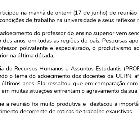
ticipou na manhã de ontem (17 de junho) de reuniã
 condições de trabalho na universidade e seus reflexos
 adoecimento do professor do ensino superior vem se
dos anos, em todas as regiões do país. Pesquisas ap
ofessor polivalente e especializado, o produtivismo
ior na última década.
toria de Recursos Humanos e Assuntos Estudantis (PR
ndo o tema do adoecimento dos docentes da UERN, af
ltimos anos. Ela ressaltou que em comparação com os
so, em muitas situações enfrentam o agravamento da sua
ue a reunião foi muito produtiva e destacou a importâ
mento decorrente de rotinas de trabalho exaustivas.