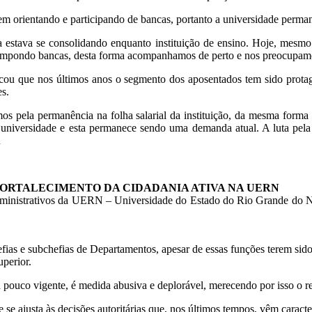
m orientando e participando de bancas, portanto a universidade perma
stava se consolidando enquanto instituição de ensino. Hoje, mesmo 
ompondo bancas, desta forma acompanhamos de perto e nos preocupamo
cou que nos últimos anos o segmento dos aposentados tem sido protag
es.
s pela permanência na folha salarial da instituição, da mesma forma
a universidade e esta permanece sendo uma demanda atual. A luta p
u
FORTALECIMENTO DA CIDADANIA ATIVA NA UERN
administrativos da UERN – Universidade do Estado do Rio Grande do No
hefias e subchefias de Departamentos, apesar de essas funções terem sid
uperior.
é há pouco vigente, é medida abusiva e deplorável, merecendo por isso 
e se ajusta às decisões autoritárias que, nos últimos tempos, vêm caract