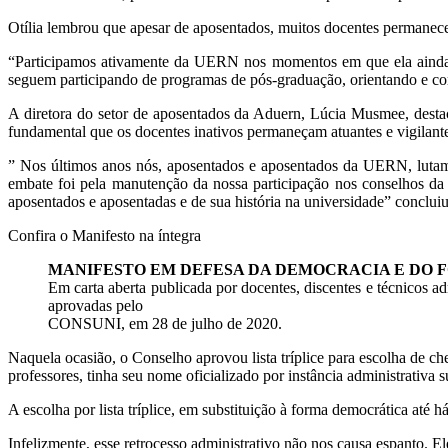
Otília lembrou que apesar de aposentados, muitos docentes permanece
“Participamos ativamente da UERN nos momentos em que ela ainda e
seguem participando de programas de pós-graduação, orientando e c
A diretora do setor de aposentados da Aduern, Lúcia Musmee, desta
fundamental que os docentes inativos permaneçam atuantes e vigilant
” Nos últimos anos nós, aposentados e aposentados da UERN, lutamo
embate foi pela manutenção da nossa participação nos conselhos d
aposentados e aposentadas e de sua história na universidade” conclui
Confira o Manifesto na íntegra
MANIFESTO EM DEFESA DA DEMOCRACIA E DO 
Em carta aberta publicada por docentes, discentes e técnicos 
aprovadas pelo
CONSUNI, em 28 de julho de 2020.
Naquela ocasião, o Conselho aprovou lista tríplice para escolha de c
professores, tinha seu nome oficializado por instância administrativa s
A escolha por lista tríplice, em substituição à forma democrática at
Infelizmente, esse retrocesso administrativo não nos causa espanto. El