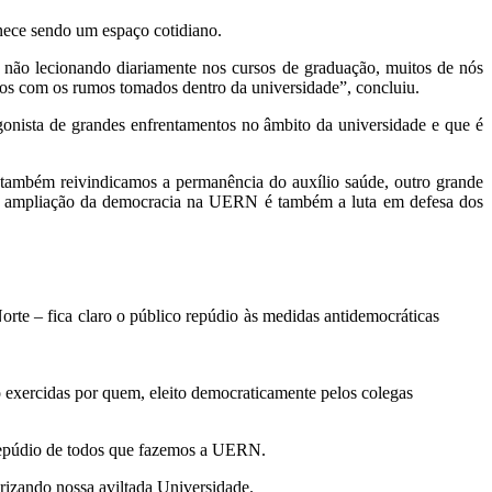
nece sendo um espaço cotidiano.
não lecionando diariamente nos cursos de graduação, muitos de nós
s com os rumos tomados dentro da universidade”, concluiu.
onista de grandes enfrentamentos no âmbito da universidade e que é
 também reivindicamos a permanência do auxílio saúde, outro grande
ela ampliação da democracia na UERN é também a luta em defesa dos
rte – fica claro o público repúdio às medidas antidemocráticas
o exercidas por quem, eleito democraticamente pelos colegas
o repúdio de todos que fazemos a UERN.
erizando nossa aviltada Universidade.