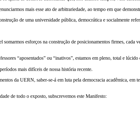
nunciarmos mais esse ato de arbitrariedade, ao tempo em que demonstr
construção de uma universidade pública, democrática e socialmente refe
el somarmos esforços na construção de posicionamentos firmes, cada ve
ssores “aposentados” ou “inativos”, estamos em pleno, total e lúcido 
eríodos mais difíceis de nossa história recente.
ntos da UERN, saber-se-á em luta pela democracia acadêmica, em te
idade de todo o exposto, subscrevemos este Manifesto: