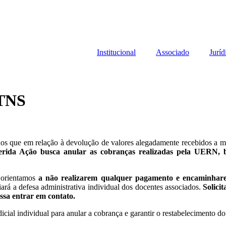
Institucional
Associado
Juríd
TNS
 que em relação à devolução de valores alegadamente recebidos a maio
erida Ação busca anular as cobranças realizadas pela UERN, b
, orientamos
a não realizarem qualquer pagamento e encaminhar
rá a defesa administrativa individual dos docentes associados.
Solici
ossa entrar em contato.
ial individual para anular a cobrança e garantir o restabelecimento do 