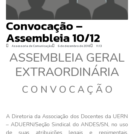
Convocação –
Assembleia 10/12
Assessoria de Comunicação
6 de dezembro de 2018
11:13
ASSEMBLEIA GERAL
EXTRAORDINÁRIA
C O N V O C A Ç Ã O
A Diretoria da Associação dos Docentes da UERN
– ADUERN/Seção Sindical do ANDES/SN, no uso
de suas atribuições legais e regimentais,