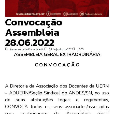
Convocação
Assembleia
28.06.2022
Assessoria de Comunicação
24 de junho de 2022
10:55
ASSEMBLEIA GERAL EXTRAORDINÁRIA
C O N V O C A Ç Ã O
A Diretoria da Associação dos Docentes da UERN
– ADUERN/Seção Sindical do ANDES/SN, no uso
de suas atribuições legais e regimentais,
CONVOCA todos os seus associados/associadas
para participarem da Assembleia Geral