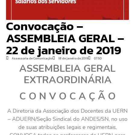
Convocação –
ASSEMBLEIA GERAL –
22 de janeiro de 2019
Assessoria de Comunicação
18 de janeiro de 2019
07:50
ASSEMBLEIA GERAL
EXTRAORDINÁRIA
C O N V O C A Ç Ã O
A Diretoria da Associação dos Docentes da UERN
– ADUERN/Seção Sindical do ANDES/SN, no uso
de suas atribuições legais e regimentais,