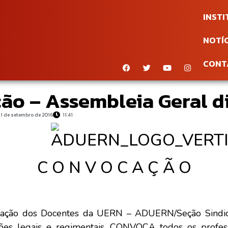
INST
NOTÍC
CONT
o – Assembleia Geral d
11 de setembro de 2016
11:41
C O N V O C A Ç Ã O
ociação dos Docentes da UERN – ADUERN/Seção Sindi
ções legais e regimentais, CONVOCA todos os prof