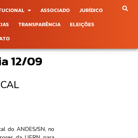
ITUCIONAL
ASSOCIADO
JURÍDICO
IAS
TRANSPARÊNCIA
ELEIÇÕES
ATO
ia 12/09
cal do ANDES/SN, no
essores da UERN para