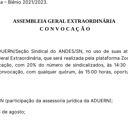
a – Biênio 2021/2023.
ASSEMBLEIA GERAL EXTRAORDINÁRIA
C O N V O C A Ç Ã O
UERN/Seção Sindical do ANDES/SN, no uso de suas atr
ral Extraordinária, que será realizada pela plataforma Z
vocação, com 20% do número de sindicalizados, às 14:
a convocação, com qualquer quórum, às 15:00 horas, opor
N (participação da assessoria jurídica da ADUERN);
 de agosto;