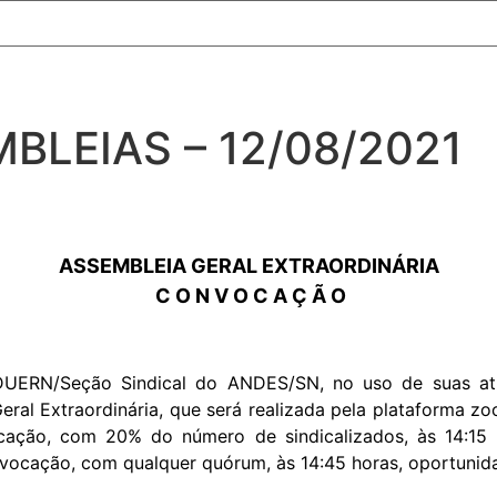
LEIAS – 12/08/2021
ASSEMBLEIA GERAL EXTRAORDINÁRIA
C O N V O C A Ç Ã O
UERN/Seção Sindical do ANDES/SN, no uso de suas atr
ral Extraordinária, que será realizada pela plataforma z
vocação, com 20% do número de sindicalizados, às 14:
convocação, com qualquer quórum, às 14:45 horas, oportuni