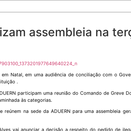
zam assembleia na terç
m Natal, em uma audiência de conciliação com o Govern
ituição .
a ADUERN participam uma reunião do Comando de Greve Do
minhada às categorias.
 se reúnem na sede da ADUERN para uma assembleia geral
lves vai anunciar a decisão a respeito do pedido de ileg