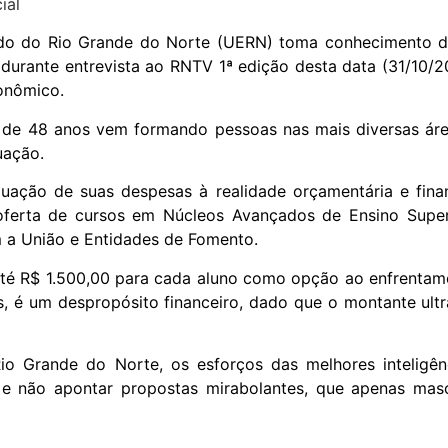
do do Rio Grande do Norte (UERN) toma conhecimento da 
urante entrevista ao RNTV 1ª edição desta data (31/10/20
conômico.
s de 48 anos vem formando pessoas nas mais diversas áre
uação.
ação de suas despesas à realidade orçamentária e finan
e oferta de cursos em Núcleos Avançados de Ensino Super
m a União e Entidades de Fomento.
 até R$ 1.500,00 para cada aluno como opção ao enfrenta
 é um despropósito financeiro, dado que o montante ultr
 Grande do Norte, os esforços das melhores inteligênc
 e não apontar propostas mirabolantes, que apenas mas