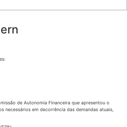
uern
es:
Comissão de Autonomia Financeira que apresentou o
ios necessários em decorrência das demandas atuais,
 UERN;