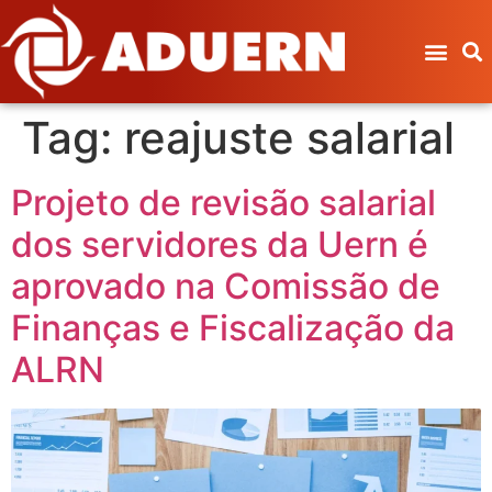
Tag:
reajuste salarial
Projeto de revisão salarial
dos servidores da Uern é
aprovado na Comissão de
Finanças e Fiscalização da
ALRN