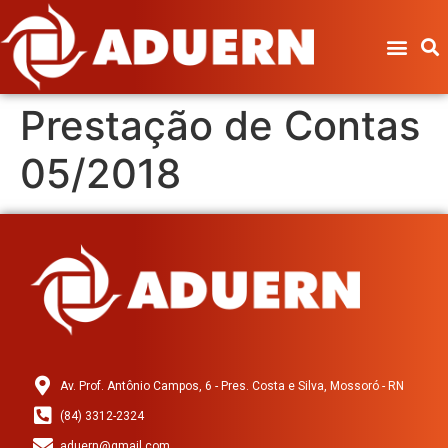
Prestação de Contas
05/2018
Av. Prof. Antônio Campos, 6 - Pres. Costa e Silva, Mossoró - RN
(84) 3312-2324
aduern@gmail.com