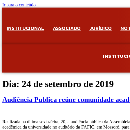
Ir para o conteúdo
INSTITUCIONAL
ASSOCIADO
JURÍDICO
NOT
INSTITUC
Dia:
24 de setembro de 2019
Audiência Publica reúne comunidade acad
Realizada na última sexta-feira, 20, a audiência pública da Assem
acadêmica da universidade no auditório da FAFIC, em Mossoró, para d