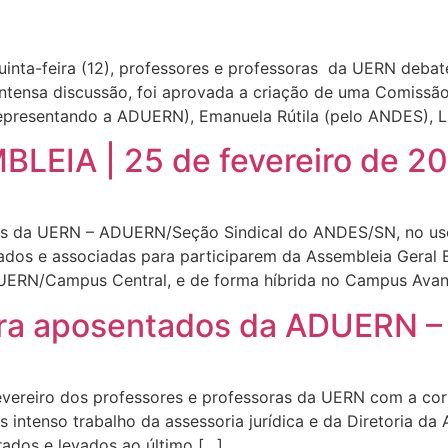
uinta-feira (12), professores e professoras da UERN deba
 intensa discussão, foi aprovada a criação de uma Comissão
epresentando a ADUERN), Emanuela Rútila (pelo ANDES), L
IA | 25 de fevereiro de 2
es da UERN – ADUERN/Seção Sindical do ANDES/SN, no uso 
os e associadas para participarem da Assembleia Geral Ex
ERN/Campus Central, e de forma híbrida no Campus Avanç
ara aposentados da ADUERN –
vereiro dos professores e professoras da UERN com a corr
 intenso trabalho da assessoria jurídica e da Diretoria 
rados e levados ao último […]