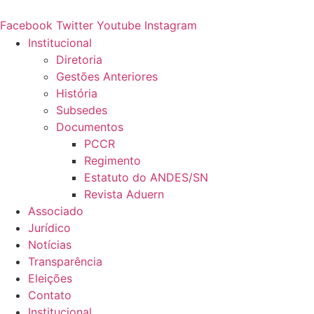
Ir
para
Facebook
Twitter
Youtube
Instagram
o
Institucional
conteúdo
Diretoria
Gestões Anteriores
História
Subsedes
Documentos
PCCR
Regimento
Estatuto do ANDES/SN
Revista Aduern
Associado
Jurídico
Notícias
Transparência
Eleições
Contato
Institucional