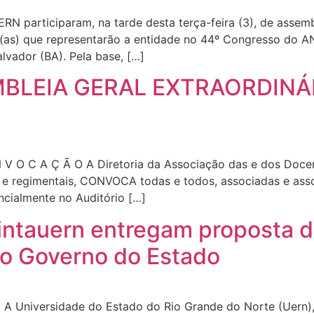
N participaram, na tarde desta terça-feira (3), de assemb
s(as) que representarão a entidade no 44º Congresso do A
lvador (BA). Pela base, […]
EIA GERAL EXTRAORDINÁRI
O C A Ç Ã O A Diretoria da Associação das e dos Doce
 e regimentais, CONVOCA todas e todos, associadas e ass
encialmente no Auditório […]
intauern entregam proposta 
ao Governo do Estado
N A Universidade do Estado do Rio Grande do Norte (Uern)